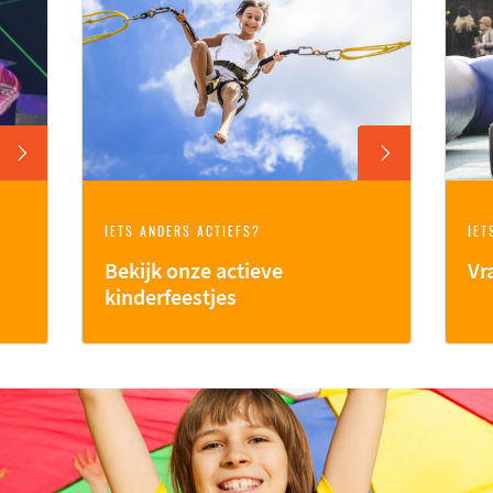
IETS ANDERS ACTIEFS?
IET
Bekijk onze actieve
Vr
kinderfeestjes