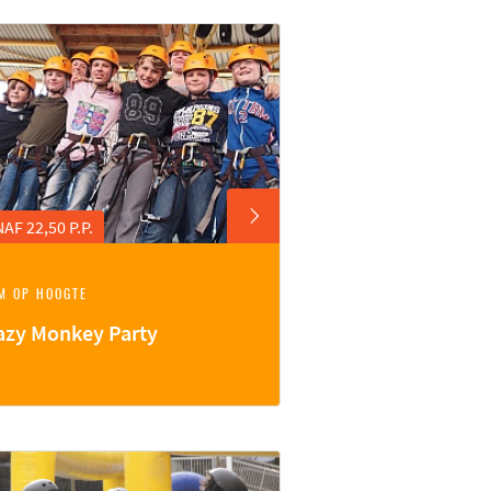
AF 22,50 P.P.
M OP HOOGTE
azy Monkey Party