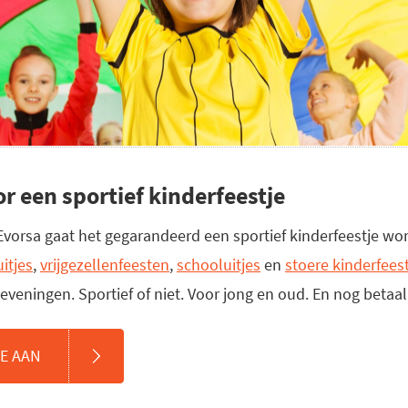
r een sportief kinderfeestje
vorsa gaat het gegarandeerd een sportief kinderfeestje wor
uitjes
,
vrijgezellenfeesten
,
schooluitjes
en
stoere kinderfees
eveningen. Sportief of niet. Voor jong en oud. En nog betaa
E AAN