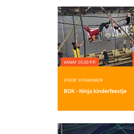
VANAF 19,50 P.P.
STOERE UITDAGINGEN
BOK - Ninja kinderfeestje