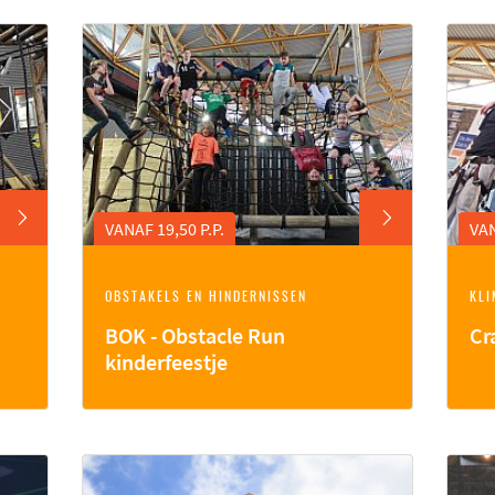
VANAF 19,50 P.P.
VAN
OBSTAKELS EN HINDERNISSEN
KLI
BOK - Obstacle Run
Cr
kinderfeestje