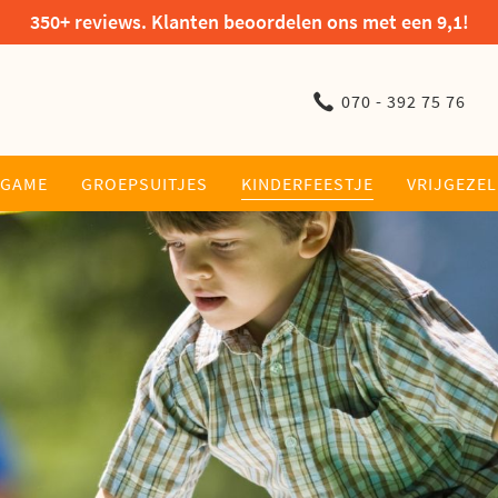
350+ reviews. Klanten beoordelen ons met een 9,1!
070 - 392 75 76
RGAME
GROEPSUITJES
KINDERFEESTJE
VRIJGEZE