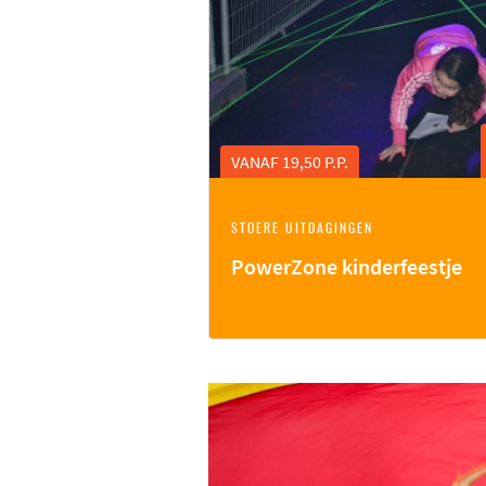
VANAF 19,50 P.P.
STOERE UITDAGINGEN
PowerZone kinderfeestje